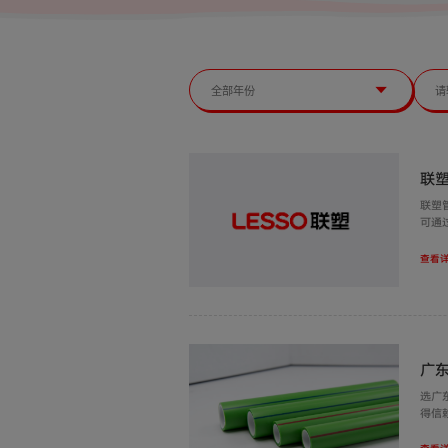
联
联塑
可通
查看详
广
选广
得信