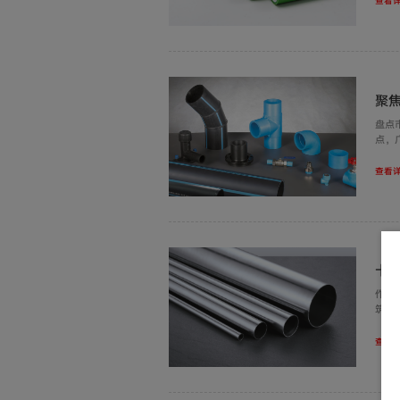
查看详
聚
盘点
点，
及小
查看详
卡
作为
筑给
查看详