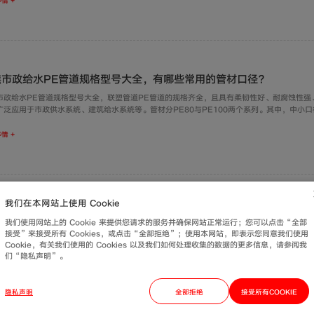
情 +
焦市政给水PE管道规格型号大全，有哪些常用的管材口径？
市政给水PE管道规格型号大全，联塑管道PE管道的规格齐全，且具有柔韧性好、耐腐蚀性强
广泛应用于市政供水系统、建筑给水系统等。管材分PE80与PE100两个系列。其中，中小口径（
区给水，大口径（dn125-dn1600）用于市政主干管。
情 +
我们在本网站上使用 Cookie
压用不锈钢给水管厂家众多，联塑管道的产品有什么特别之处？
我们使用网站上的 Cookie 来提供您请求的服务并确保网站正常运行；您可以点击“全部
卡压用不锈钢给水管厂家，联塑管道生产的不锈钢给水管凭借原材料品质高、卡压连接可靠及
接受”来接受所有 Cookies，或点击“全部拒绝”；使用本网站，即表示您同意我们使用
水、冷却循环水系统、气体输送等场景。
Cookie，有关我们使用的 Cookies 以及我们如何处理收集的数据的更多信息，请参阅我
们“隐私声明”。
情 +
隐私声明
全部拒绝
接受所有COOKIE