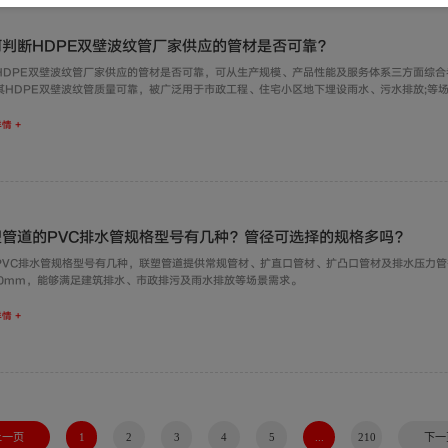
何判断HDPE双壁波纹管厂家供应的管材是否可靠？
HDPE双壁波纹管厂家供应的管材是否可靠，可从生产规模、产品性能及服务体系三方面综合
其HDPE双壁波纹管质量可靠，被广泛用于市政工程、住宅小区地下埋设雨水、污水排放;等
情 +
塑管道的PVC排水管规格型号有几种？管径可选择的规格多吗？
PVC排水管规格型号有几种，联塑管道提供常规管材、扩直口管材、扩凸口管材及排水压力管
30mm，能够满足建筑排水、市政排污及雨水排放等场景需求。
情 +
上一页
1
2
3
4
5
...
210
下一