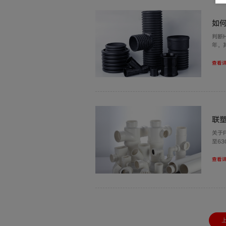
如
判断
年，
查看详
联
关于
至6
查看详