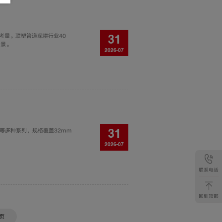
考量。联塑管道深耕行业40
31
场景。
2026-07
等多种系列，规格覆盖32mm
31
2026-07
联系电话
回到顶部
页