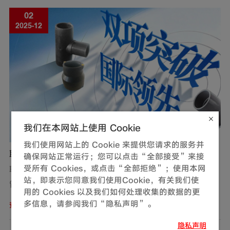
和高性能化，拥有众多专利和研发平台，参与制定多项行
02
业标准。其研发的关键技术被评为国际领先，展现了联塑
2025-12
在行业中的技术实力和社会责任。
我们在本网站上使用 Cookie
我们使用网站上的 Cookie 来提供您请求的服务并
联塑两项管道关键技术获评“国际领先”
确保网站正常运行；您可以点击“全部接受”来接
受所有 Cookies，或点击“全部拒绝”；使用本网
联塑研发的两项管道关键技术，分别是大口径聚乙烯电熔
站，即表示您同意我们使用Cookie，有关我们使
管件高效成型技术和高性能消防用氯化聚氯乙烯（PVC-
用的 Cookies 以及我们如何处理收集的数据的更
C）管道系统，均通过了科技成果鉴定，达到国际领先水
多信息，请参阅我们“隐私声明”。
查看详情 +
平。这些技术解决了管道系统中的多项技术难题，提升了
隐私声明
产品的焊接可靠性和加工性能，推动了大口径电熔管件和