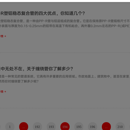
P-R塑铝稳态复合管的四大优点，你知道几个？
-R塑铝稳态复合管，是一种由PP-R管与铝层组成的复合管。它是在保持原PP-R管规格尺寸
外表面与厚度为0.15-0.25mm的铝带在高温下有机粘合，再外覆0.2mm左右的PP-R(或
-胶-铝-胶-聚丙烯五层结构，其中间铝层起加强作用，将PP-R塑料与金属有机地结合，同
。
情 +
活中无处不在，关于缠绕管你了解多少？
管是一种常见的管道系统，它具有许多重要的应用领域。市政地面上、建筑物中，甚至在家里
然而你对缠绕管了解多少呢？
情 +
1
...
192
193
194
195
196
...
210