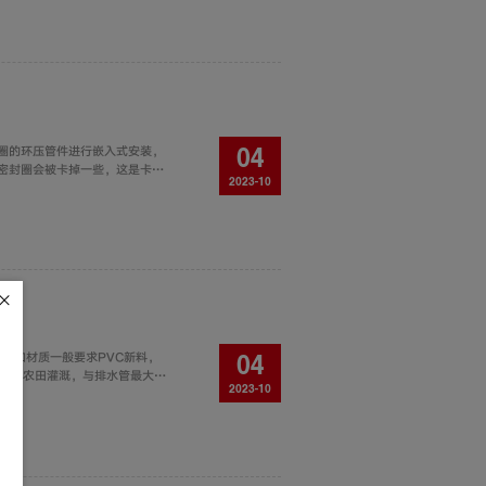
圈的环压管件进行嵌入式安装，
04
密封圈会被卡掉一些，这是卡压
2023-10
，如材质一般要求PVC新料，
04
分用于农田灌溉，与排水管最大的
2023-10
C-U给水管材有什么我们不了