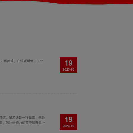
好、耐腐蚀，在供暖用管、工业
19
2023-10
管道。聚乙烯是一种无毒，无异
19
度，耐冲击能力使管子易弯曲不
2023-10