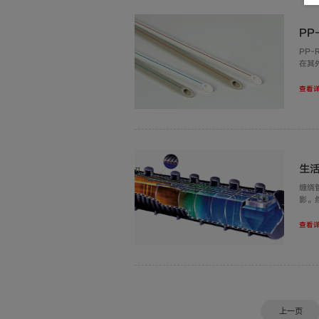
P
PP
在其
丙烯
刚性
查看详
生
缠绕
影。
查看详
上一页