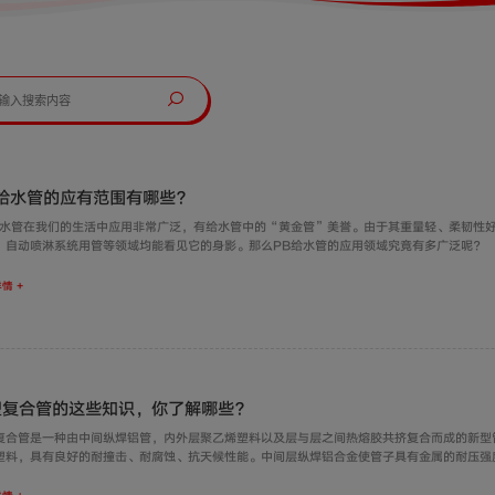
B给水管的应有范围有哪些？
给水管在我们的生活中应用非常广泛，有给水管中的“黄金管”美誉。由于其重量轻、柔韧性
、自动喷淋系统用管等领域均能看见它的身影。那么PB给水管的应用领域究竟有多广泛呢？
情 +
塑复合管的这些知识，你了解哪些？
复合管是一种由中间纵焊铝管，内外层聚乙烯塑料以及层与层之间热熔胶共挤复合而成的新型
塑料，具有良好的耐撞击、耐腐蚀、抗天候性能。中间层纵焊铝合金使管子具有金属的耐压强
，铝塑复合管拥有金属管坚固耐压和塑料管抗酸碱耐腐蚀的两大特点，是新一代管材的典范。