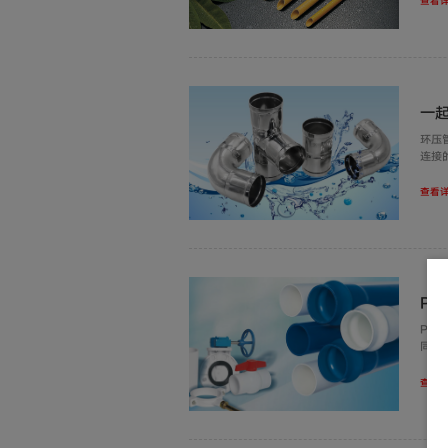
查看详
一
环压
连接
到位
查看详
PV
PV
同时
区别
解的
查看详