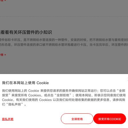
情 +
起看看有关环压管件的小知识
管件俗称卡环压，是不锈钢给水管连接的一种管件，安装的时候，把不锈钢给水管与套有密封
的形态是，环压管件连接的承口被不锈钢给水管环抱着进行卡压，当卡压完毕后，环压管件的
的正常表现，其次，其表面还是保持圆形的形态。
情 +
我们在本网站上使用 Cookie
C-U给水管有什么特点？
我们使用网站上的 Cookie 来提供您请求的服务并确保网站正常运行；您可以点击“全部
C-U给水管是用于供给生活饮用的水管，相对于排水管的要求要高些，除了物性方面达到要求外
接受”来接受所有 Cookies，或点击“全部拒绝”；使用本网站，即表示您同意我们使用
要求环保型，即不会对储存在管里的水释放有害物质，这一点至关重要。PVC给水管也有部
Cookie，有关我们使用的 Cookies 以及我们如何处理收集的数据的更多信息，请参阅我
就是需要能承受压力，如果是给水工程上还需要有卫生指标，无毒无污染等检测指标。那么PV
们“隐私声明”。
特点呢？
情 +
隐私声明
全部拒绝
接受所有COOKIE