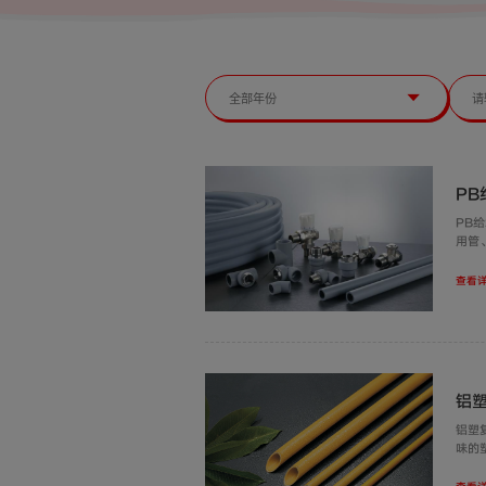
P
PB
用管
查看详
铝
铝塑
味的
反弹