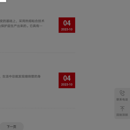
不变的基础上，采用热熔粘合技术
04
PE)保护层生产出来的。它具有聚
2023-10
时兼具塑料管的柔韧性和金属管的
，生活中总能发现缠绕管的身
04
2023-10
联系电话
回到顶部
下一页