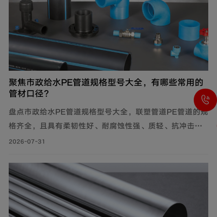
聚焦市政给水PE管道规格型号大全，有哪些常用的
管材口径？
盘点市政给水PE管道规格型号大全，联塑管道PE管道的规
格齐全，且具有柔韧性好、耐腐蚀性强、质轻、抗冲击性
能优良等特点，广泛应用于市政供水系统、建筑给水系统
2026-07-31
等。管材分PE80与PE100两个系列。其中，中小口径
（dn20-dn110）用于支管及小区给水，大口径（dn125-
dn1600）用于市政主干管。