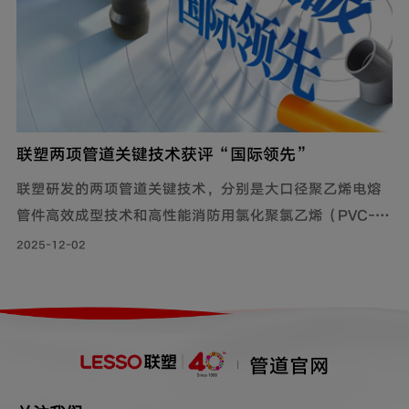
联塑两项管道关键技术获评“国际领先”
联塑研发的两项管道关键技术，分别是大口径聚乙烯电熔
管件高效成型技术和高性能消防用氯化聚氯乙烯（PVC-
C）管道系统，均通过了科技成果鉴定，达到国际领先水
2025-12-02
平。这些技术解决了管道系统中的多项技术难题，提升了
产品的焊接可靠性和加工性能，推动了大口径电熔管件和
PVC-C管道的产业化，满足了城市水网改造和消防系统的
需求。
管道官网