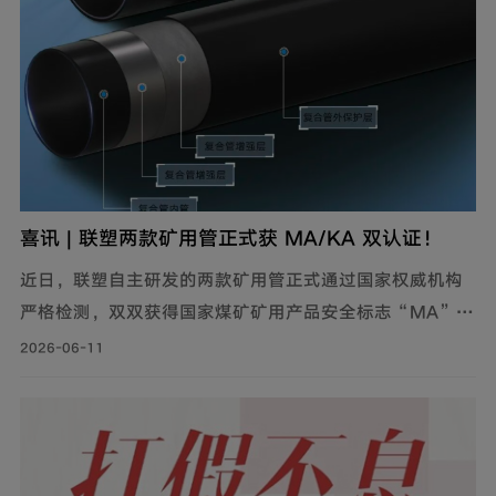
喜讯 | 联塑两款矿用管正式获 MA/KA 双认证！
近日，联塑自主研发的两款矿用管正式通过国家权威机构
严格检测，双双获得国家煤矿矿用产品安全标志“MA”及
“ KA”双证书。双认证加持，产品全面覆盖煤矿与非煤矿
2026-06-11
山场景。持证上岗，井下作业安全可靠。