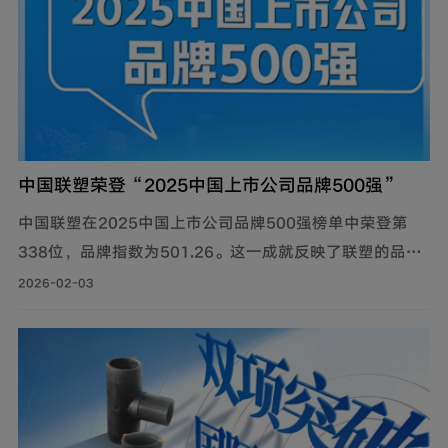
中国联塑荣登“2025中国上市公司品牌500强”
中国联塑在2025中国上市公司品牌500强榜单中荣登第
338位，品牌指数为501.26。这一成就反映了联塑的品牌
影响力和创新能力，得益于其稳健的经营策略和强大的市
2026-02-03
场覆盖力。联塑致力于技术研发，推动管道产品的多元化
和高性能化，拥有众多专利和研发平台，参与制定多项行
业标准。其研发的关键技术被评为国际领先，展现了联塑
在行业中的技术实力和社会责任。